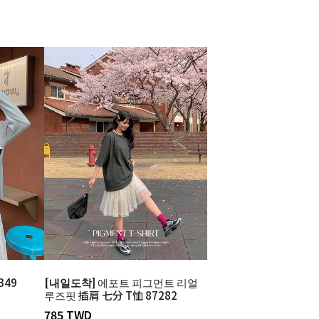
349
[내일도착]
에포트 피그먼트 리얼
루즈핏 插肩 七分 T恤 87282
785 TWD