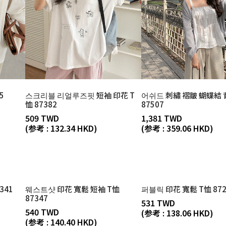
5
스크리블 리얼루즈핏 短袖 印花 T
어쉬드 刺繡 褶皺 蝴蝶結 
恤 87382
87507
509 TWD
1,381 TWD
(参考 : 132.34 HKD)
(参考 : 359.06 HKD)
341
웨스트샷 印花 寬鬆 短袖 T恤
퍼블릭 印花 寬鬆 T恤 872
87347
531 TWD
540 TWD
(参考 : 138.06 HKD)
(参考 : 140.40 HKD)