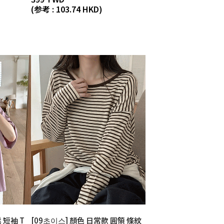
(参考 : 103.74 HKD)
 短袖 T
[09초이스] 顏色 日常款 圓領 條紋