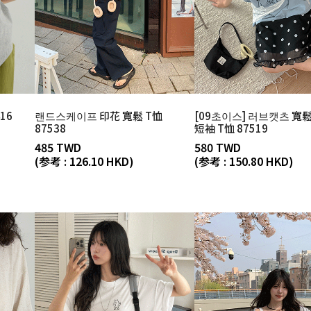
16
랜드스케이프 印花 寬鬆 T恤
[09초이스] 러브캣츠 寬
87538
短袖 T恤 87519
485 TWD
580 TWD
(参考 : 126.10 HKD)
(参考 : 150.80 HKD)