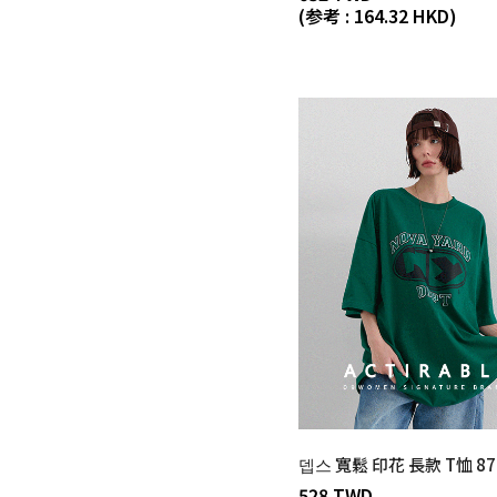
(参考 : 164.32 HKD)
뎁스 寬鬆 印花 長款 T恤 87
528 TWD