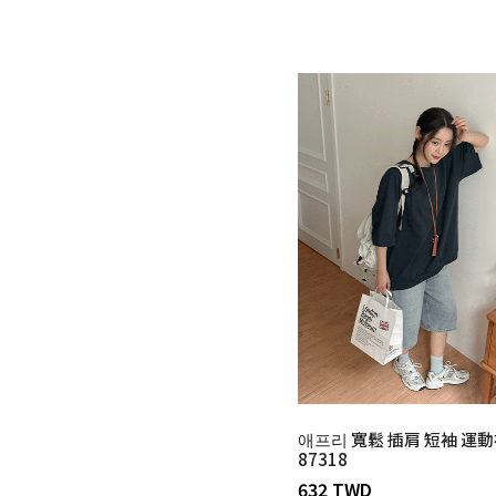
애프리 寬鬆 插肩 短袖 運
87318
632 TWD