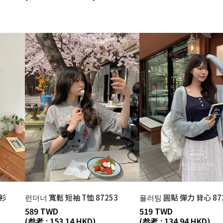
動衫
런더너 寬鬆 短袖 T恤 87253
플러팅 圓點 彈力 背心 87
589 TWD
519 TWD
(参考 : 153.14 HKD)
(参考 : 134.94 HKD)