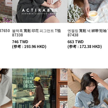
SHOES
ZEROFIT
7650
블랙훅 寬鬆 印花 피그먼트 T恤
엔젤링 寬鬆 넥 綁帶 短袖 
87338
87438
746 TWD
663 TWD
(参考 : 193.96 HKD)
(参考 : 172.38 HKD)