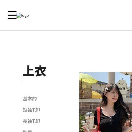
新品 🎁
ALL
09 MADE
ACTIRA
尺寸對照
洋裝
外套
外套
外套
上衣
上衣
客服中心
上衣
上衣
襯衫
下衣
襯衫
鞋子
洋裝
常見問題
褲子
洋裝
内衣
裙子
裙子
基本的
内衣
褲子
鞋子
Zero Line
短袖T卹
飾品
ETC
長袖T卹