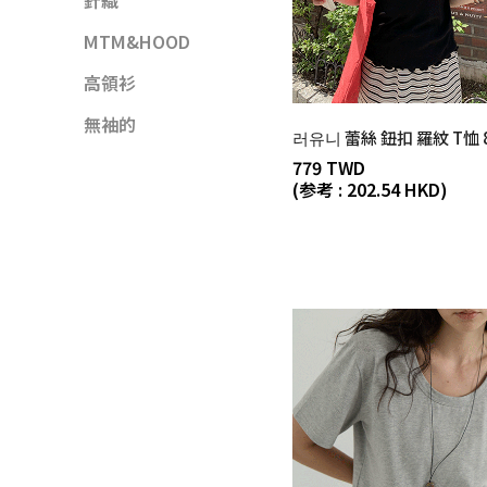
針織
MTM&HOOD
高領衫
無袖的
러유니 蕾絲 鈕扣 羅紋 T恤 8
779 TWD
(参考 : 202.54 HKD)