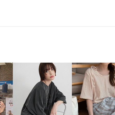
BLE
其他
ZEROFIT
ZEROLINE
Office
Homewear
NEW
ACTIRABLE