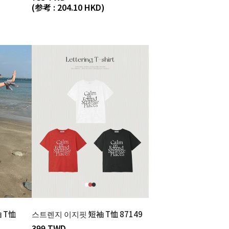
(参考 : 204.10 HKD)
 T恤
스트렌지 이지핏 短袖 T恤 87149
399 TWD