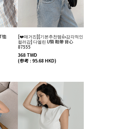
T恤
[❤️매거진][기본추천템👍감각적인
컬러감] 다엘린 U領 鞋帶 背心
87555
368 TWD
(参考 : 95.68 HKD)