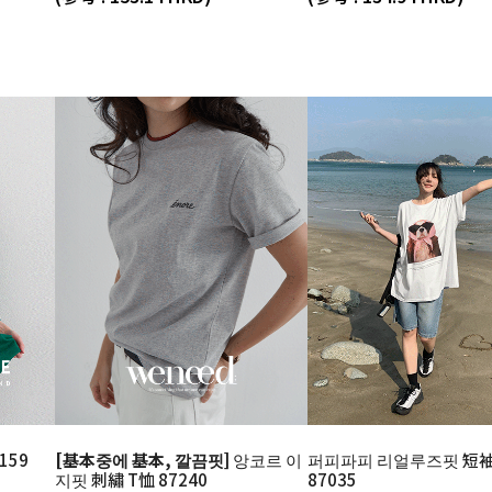
159
[基本중에 基本, 깔끔핏]
앙코르 이
퍼피파피 리얼루즈핏 短袖
지핏 刺繡 T恤 87240
87035