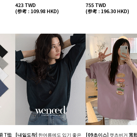
423 TWD
755 TWD
(参考 : 109.98 HKD)
(参考 : 196.30 HKD)
領 T恤
[내일도착]
한여름에도 입기 좋은
[09초이스]
캣츠버거 寬鬆