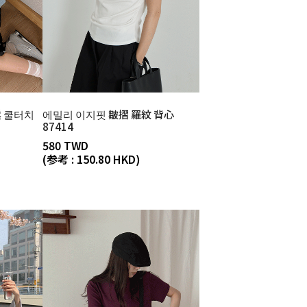
鬆 쿨터치
에밀리 이지핏 皺摺 羅紋 背心
87414
580 TWD
(参考 : 150.80 HKD)