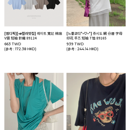
[엠디픽][📣컬러맛집]
레이트 寬鬆 棉麻
[느좋코디°•🤍•°]
쥬시도 網 分層 字母
V領 短袖 針織 89124
印花 루즈 短袖 T恤 89165
663 TWD
939 TWD
(参考 : 172.38 HKD)
(参考 : 244.14 HKD)