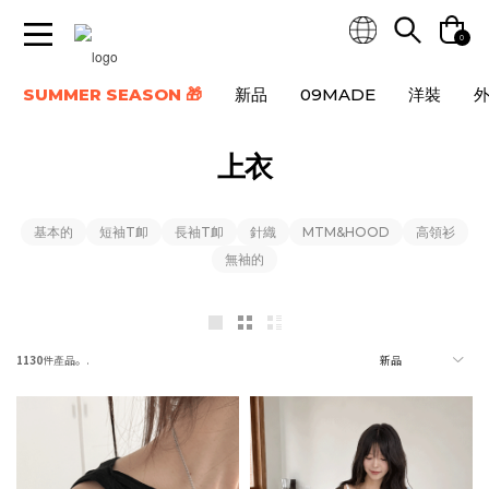
0
SUMMER SEASON 🎁
新品
09MADE
洋裝
上衣
基本的
短袖T卹
長袖T卹
針織
MTM&HOOD
高領衫
無袖的
1130
件產品。.