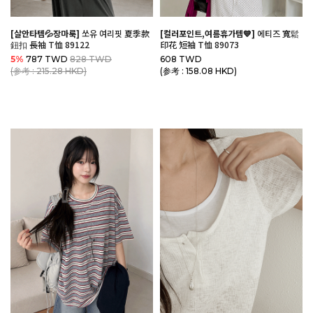
[살안타템💦장마룩]
쏘유 여리핏 夏季款
[컬러포인트,여름휴가템💙]
에티즈 寬鬆
鈕扣 長袖 T恤 89122
印花 短袖 T恤 89073
5%
787 TWD
828 TWD
608 TWD
(参考 : 215.28 HKD)
(参考 : 158.08 HKD)