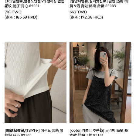
[365일템📅,활용도만점💡]
컬러링 쫀쫀
[살안타템🧊,컬러맛집🌈]
달린 透膚 插
羅紋 帽子 背心 89081
肩 V領 寬鬆 棉麻 針織 89083
718 TWD
663 TWD
(参考 : 186.68 HKD)
(参考 : 172.38 HKD)
[關鍵點룩💟,데일리✨]
에센드 蕾絲 關
[color,기본티 추천👍]
글리베 簡單 基
鍵點 背心 89100
本款 短袖 T恤 89161