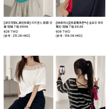
[코디걱정X,포인트🌻]
리미앤스 掛頸 分
[09초이스][트윈룩추천🐾]
슬로우 퍼피
層 短袖 T恤 89096
寬鬆 短袖 T恤 89188
828 TWD
608 TWD
(参考 : 215.28 HKD)
(参考 : 158.08 HKD)