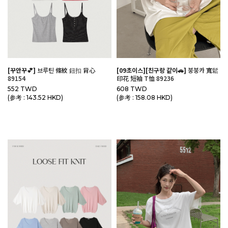
[꾸안꾸💕]
브루틴 條紋 鈕扣 背心
[09초이스][친구랑 같이🚗]
붕붕카 寬鬆
89154
印花 短袖 T恤 89236
552 TWD
608 TWD
(参考 : 143.52 HKD)
(参考 : 158.08 HKD)