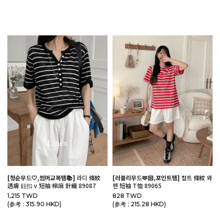
[청순무드🤍,썸머교복템📚]
라디 條紋
[러블리무드🫶🏻,포인트템]
컬트 條紋 와
透膚 鈕扣 v 短袖 棉麻 針織 89087
펜 短袖 T恤 89065
1,215 TWD
828 TWD
(参考 : 315.90 HKD)
(参考 : 215.28 HKD)