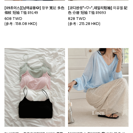
[09초이스][남여공용🐶]
장꾸 寬鬆 多色
[코디완성°•🤍•°,데일리短袖]
미유엘 配
條紋 短袖 T恤 89149
色 分層 短袖 T恤 89093
608 TWD
828 TWD
(参考 : 158.08 HKD)
(参考 : 215.28 HKD)