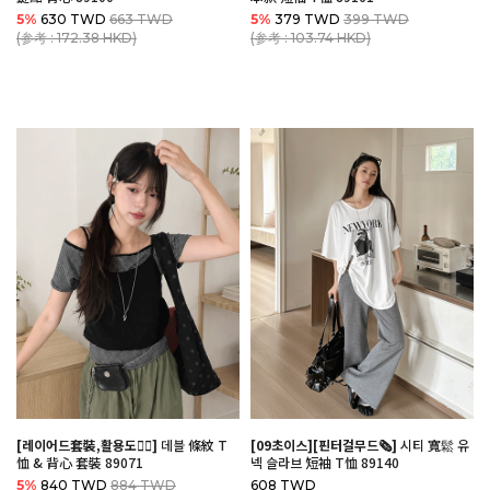
5%
630 TWD
663 TWD
5%
379 TWD
399 TWD
(参考 : 172.38 HKD)
(参考 : 103.74 HKD)
[레이어드套裝,활용도👍🏻]
데블 條紋 T
[09초이스][핀터걸무드🗞️]
시티 寬鬆 유
恤 & 背心 套裝 89071
넥 슬라브 短袖 T恤 89140
5%
840 TWD
884 TWD
608 TWD