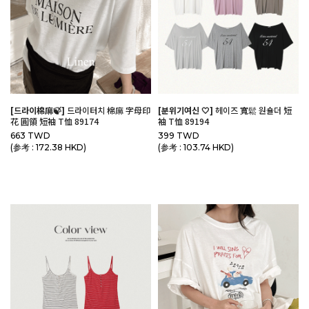
[드라이棉麻🍃]
드라이터치 棉麻 字母印
[분위기여신 🤍]
헤이즈 寬鬆 원숄더 短
花 圓領 短袖 T恤 89174
袖 T恤 89194
663 TWD
399 TWD
(参考 : 172.38 HKD)
(参考 : 103.74 HKD)