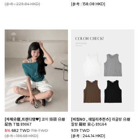
(参考 : 229.84 HKD)
(参考 : 158.08 HKD)
[자체分層,트렌디템🖤]
코이 掛頸 分層
[비침NO , 데일리추천🍅]
라글랑 分層
配色 T恤 89067
찰랑 羅紋 背心 89164
5%
682 TWD
718 TWD
939 TWD
(参考 : 186.68 HKD)
(参考 : 244.14 HKD)