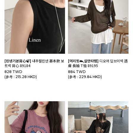
[린넨기본背心🍃]
내추럴린넨 基本款 보
[여리핏☁️,살안타템]
디오어 딥브이넥 透
트넥 背心 89184
膚 長袖 T恤 89195
828 TWD
884 TWD
(参考 : 215.28 HKD)
(参考 : 229.84 HKD)