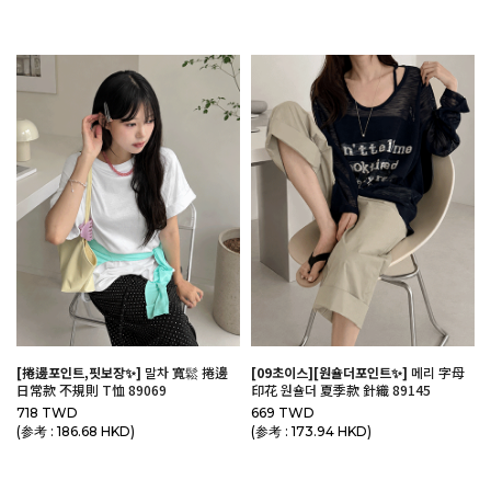
[捲邊포인트,핏보장✨]
말차 寬鬆 捲邊
[09초이스][원숄더포인트✨]
메리 字母
日常款 不規則 T恤 89069
印花 원숄더 夏季款 針織 89145
718 TWD
669 TWD
(参考 : 186.68 HKD)
(参考 : 173.94 HKD)