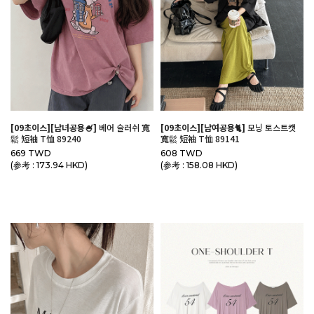
[09초이스][남녀공용🍧]
베어 슬러쉬 寬
[09초이스][남여공용🐈]
모닝 토스트캣
鬆 短袖 T恤 89240
寬鬆 短袖 T恤 89141
669 TWD
608 TWD
(参考 : 173.94 HKD)
(参考 : 158.08 HKD)