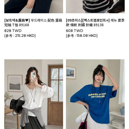
[보트넥&露肩♥]
무드레이스 配色 露肩
[09초이스][백스트랩포인트⭐️]
레뉴 夏季
短袖 T恤 89168
款 條紋 刺繡 針織 89138
828 TWD
608 TWD
(参考 : 215.28 HKD)
(参考 : 158.08 HKD)