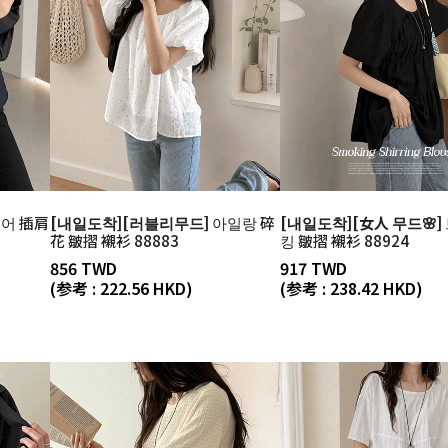
어 插肩
[내일도착][러블리무드]
아일랑 碎
[내일도착][女人 무드🌸]
花 皺摺 襯衫 88883
킹 皺摺 襯衫 88924
856 TWD
917 TWD
(参考 : 222.56 HKD)
(参考 : 238.42 HKD)