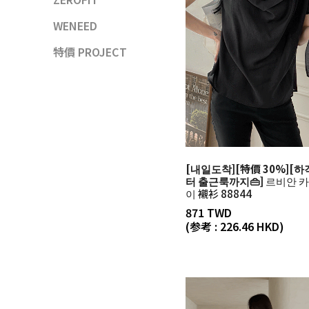
WENEED
特價 PROJECT
[내일도착][特價 30%][
터 출근룩까지👜]
르비안 카
이 襯衫 88844
871 TWD
(参考 : 226.46 HKD)