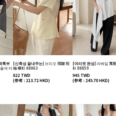
하객룩부
[신축성 끝내주는]
브리오 褶皺 短
[여리핏 완성]
라베일 寬鬆
울넥 타
袖 襯衫 88863
衫 88859
822 TWD
945 TWD
(参考 : 213.72 HKD)
(参考 : 245.70 HKD)