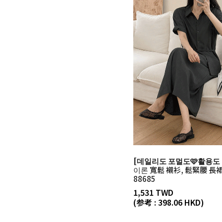
[데일리도 포멀도🩷활용도 1
이론 寬鬆 襯衫, 鬆緊腰 長
88685
1,531 TWD
(参考 : 398.06 HKD)