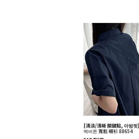
[清淡/清晰 關鍵點, 아방핏
백버튼 寬鬆 襯衫 88654