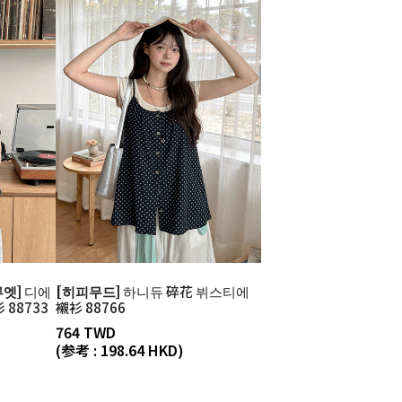
엣]
디에
[히피무드]
하니듀 碎花 뷔스티에
 88733
襯衫 88766
764 TWD
(参考 : 198.64 HKD)