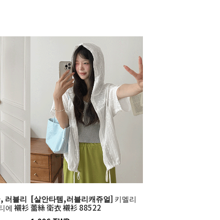
, 러블리
[살안타템,러블리캐쥬얼]
키멜리
티에 襯衫
蕾絲 衛衣 襯衫 88522