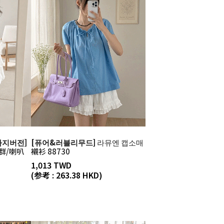
가지버전]
[퓨어&러블리무드]
라뮤엔 캡소매
群/喇叭
襯衫 88730
1,013 TWD
(参考 : 263.38 HKD)