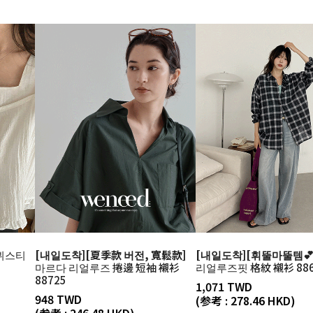
뷔스티
[내일도착][夏季款 버전, 寬鬆款]
[내일도착][휘뚤마뚤템💕
마르다 리얼루즈 捲邊 短袖 襯衫
리얼루즈핏 格紋 襯衫 886
88725
1,071 TWD
948 TWD
(参考 : 278.46 HKD)
(参考 : 246.48 HKD)