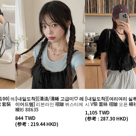
00]
헤
[내일도착][清淡/清晰 고급미🤍 레
[내일도착][여리여리 실루
裙 套裝
이어드템]
리본라인 褶皺 뷔스티에
시 V領 蕾絲 褶皺 오픈 襯衫
襯衫 88635
1,105 TWD
844 TWD
(参考 : 287.30 HKD)
(参考 : 219.44 HKD)