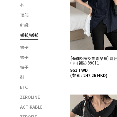
外
頂部
針織
襯衫/襯衫
裙子
裙子
[플레어핏🤍여리무드]
리퓨
타이 襯衫 89011
褲子
951 TWD
(参考 : 247.26 HKD)
鞋
ETC
ZEROLINE
ACTIRABLE
ZEROFIT