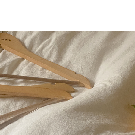
BLE
其他
ZEROFIT
ZEROLINE
Office
Homewear
NEW
ACTIRABLE