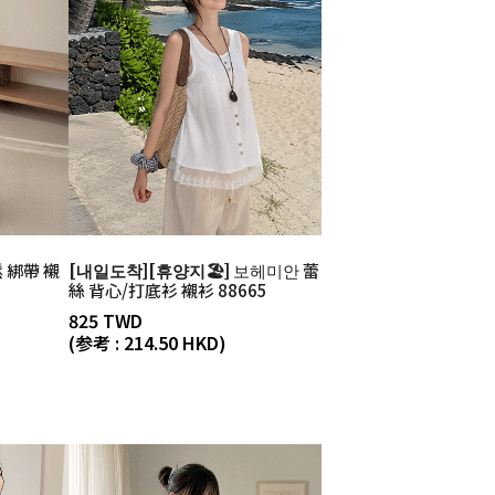
 綁帶 襯
[내일도착][휴양지🏖️]
보헤미안 蕾
絲 背心/打底衫 襯衫 88665
825 TWD
(参考 : 214.50 HKD)