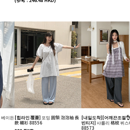
]
베이든
[힙라인 覆蓋]
포밍 圓領 泡泡袖 長
[내일도착][어깨끈조절👌
款 襯衫 88556
빈티지]
샤를리 格紋 뷔스
88573