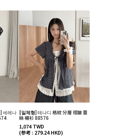
]
세레나
[일체형]
테나디 格紋 分層 褶皺 蕾
74
絲 襯衫 88576
1,074 TWD
(参考 : 279.24 HKD)