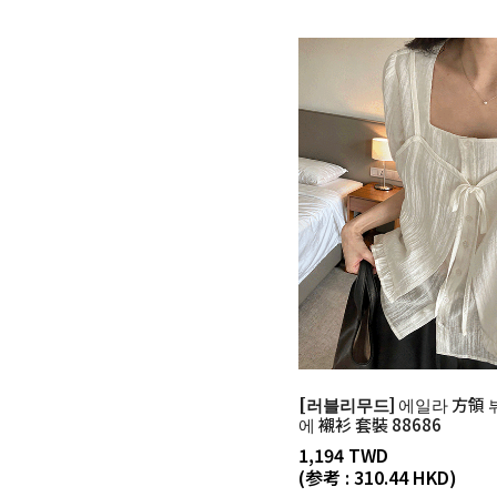
[러블리무드]
에일라 方領 
에 襯衫 套裝 88686
1,194 TWD
(参考 : 310.44 HKD)