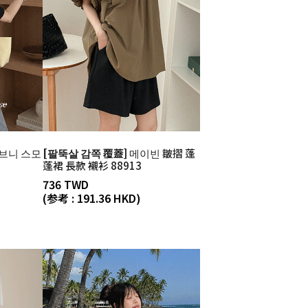
브니 스모
[팔뚝살 감쪽 覆蓋]
메이빈 皺摺 蓬
蓬裙 長款 襯衫 88913
736 TWD
(参考 : 191.36 HKD)