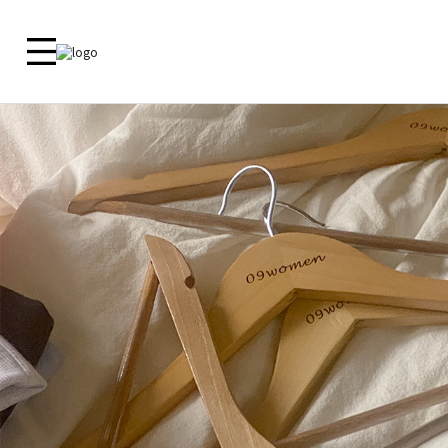
新品 🎁
ALL
09 MADE
ACTIRA
尺寸對照
洋裝
外套
外套
外套
上衣
上衣
客服中心
上衣
襯衫
下衣
襯衫
鞋子
洋裝
常見問題
褲子
洋裝
内衣
裙子
裙子
内衣
褲子
鞋子
Zero Line
飾品
ETC