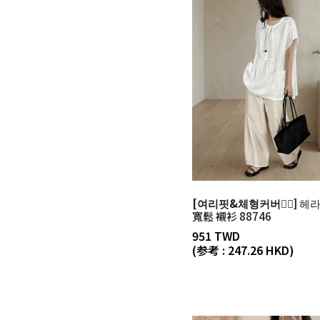
[여리핏&체형커버👍🏼]
헤라
寬鬆 襯衫 88746
951 TWD
(参考 : 247.26 HKD)