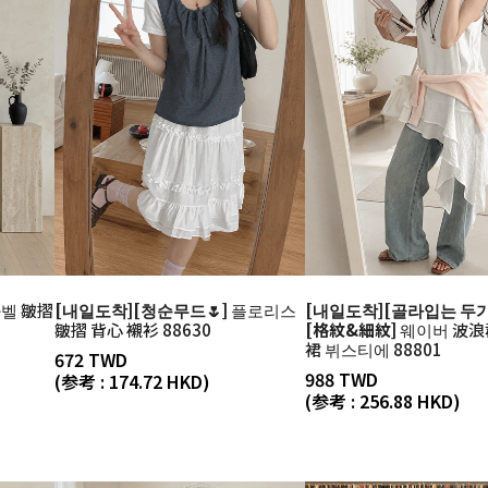
벨 皺摺
[내일도착][청순무드🌷]
플로리스
[내일도착][골라입는 두
皺摺 背心 襯衫 88630
[格紋&細紋]
웨이버 波浪
裙 뷔스티에 88801
672 TWD
988 TWD
(参考 : 174.72 HKD)
(参考 : 256.88 HKD)