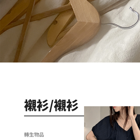
襯衫/襯衫
轉生物品