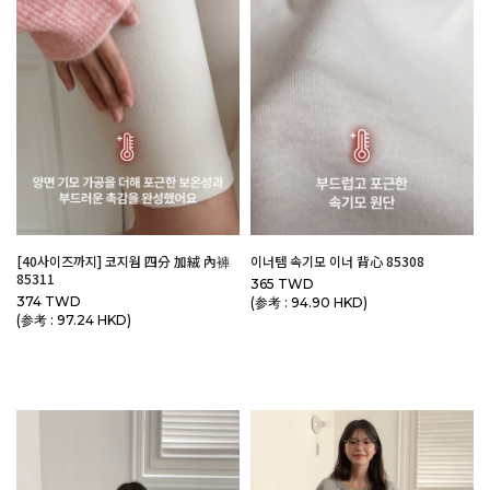
[40사이즈까지] 코지웜 四分 加絨 內褲
이너템 속기모 이너 背心 85308
85311
365 TWD
374 TWD
(参考 : 94.90 HKD)
(参考 : 97.24 HKD)