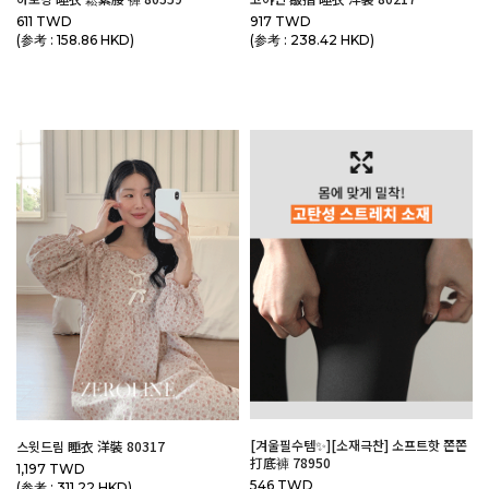
611 TWD
917 TWD
(参考 : 158.86 HKD)
(参考 : 238.42 HKD)
[겨울필수템✨][소재극찬] 소프트핫 쫀쫀
스윗드림 睡衣 洋裝 80317
打底褲 78950
1,197 TWD
546 TWD
(参考 : 311.22 HKD)