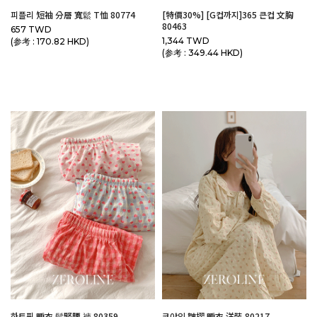
피플리 短袖 分層 寬鬆 T恤 80774
[特價30%] [G컵까지]365 큰컵 文胸
80463
657 TWD
1,344 TWD
(参考 : 170.82 HKD)
(参考 : 349.44 HKD)
하토핑 睡衣 鬆緊腰 褲 80359
코야인 皺摺 睡衣 洋裝 80217