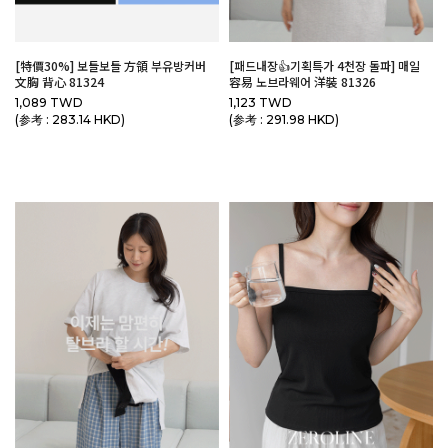
[特價30%] 보들보들 方領 부유방커버
[패드내장👍기획특가 4천장 돌파] 매일
文胸 背心 81324
容易 노브라웨어 洋裝 81326
1,089 TWD
1,123 TWD
(参考 : 283.14 HKD)
(参考 : 291.98 HKD)