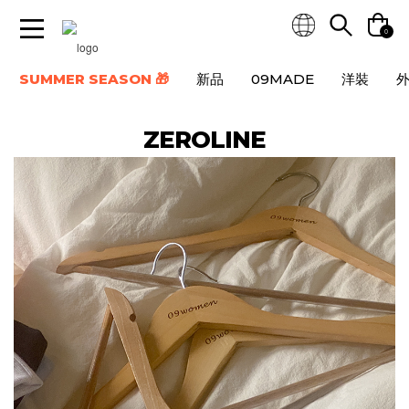
0
SUMMER SEASON 🎁
新品
09MADE
洋裝
ZEROLINE