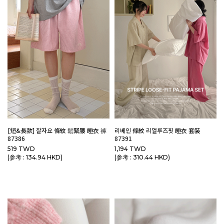
[短&長款] 잘자요 條紋 鬆緊腰 睡衣 褲
리베인 條紋 리얼루즈핏 睡衣 套裝
87386
87391
519 TWD
1,194 TWD
(参考 : 134.94 HKD)
(参考 : 310.44 HKD)