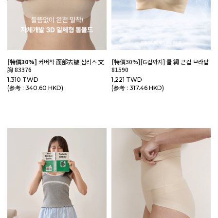
[特價30%]
커버착 面部去皺 심리스 文
[特價30%][G컵까지] 쿨 網 큰컵 브라탑
胸 83376
81590
1,310 TWD
1,221 TWD
(参考 : 340.60 HKD)
(参考 : 317.46 HKD)