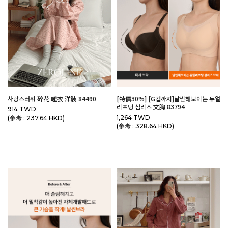
사랑스러워 碎花 睡衣 洋裝 84490
[特價30%] [G컵까지]날씬해보이는 듀얼
리프팅 심리스 文胸 83794
914 TWD
1,264 TWD
(参考 : 237.64 HKD)
(参考 : 328.64 HKD)