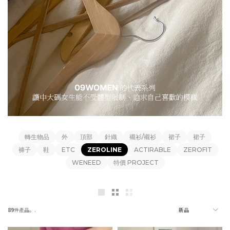
轉生物品
外
頂部
針織
襯衫/襯衫
裙子
裙子
褲子
鞋
ETC
ZEROLINE
ACTIRABLE
ZEROFIT
WENEED
特價 PROJECT
89
件產品。.