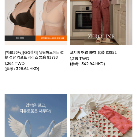
[特價30%][G컵까지] 날씬해보이는 柔
코지미 格紋 睡衣 套裝 83852
絲 경량 컴포트 심리스 文胸 83793
1,319 TWD
1,264 TWD
(参考 : 342.94 HKD)
(参考 : 328.64 HKD)