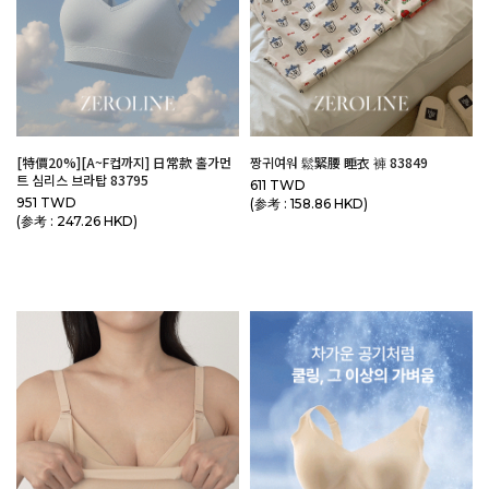
[特價20%][A~F컵까지] 日常款 홀가먼
짱귀여워 鬆緊腰 睡衣 褲 83849
트 심리스 브라탑 83795
611 TWD
951 TWD
(参考 : 158.86 HKD)
(参考 : 247.26 HKD)