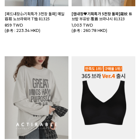
[패드내장👍기획특가 3천장 돌파] 매일
[캡내장🖤기획특가 5천장 돌파]
羅紋 튜
容易 노브라웨어 T恤 81325
브탑 부유방 覆蓋 브라나시 81323
859 TWD
1,003 TWD
(参考 : 223.34 HKD)
(参考 : 260.78 HKD)