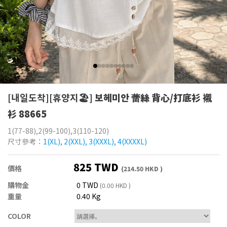
[내일도착][휴양지🏖️]
보헤미안 蕾絲 背心/打底衫 襯
衫 88665
1(77-88),2(99-100),3(110-120)
尺寸參考：
1(XL), 2(XXL), 3(XXXL), 4(XXXXL)
825 TWD
價格
(214.50 HKD )
購物金
0 TWD
(0.00 HKD )
重量
0.40 Kg
COLOR