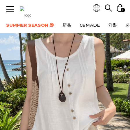
0
SUMMER SEASON 🎁
新品
09MADE
洋裝