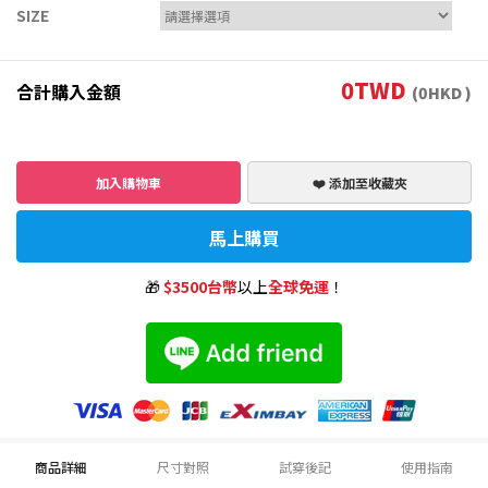
SIZE
0
TWD
合計購入金額
(
0
HKD )
加入購物車
❤️ 添加至收藏夾
馬上購買
🎁
$3500台幣
以上
全球免運
！
商品詳細
尺寸對照
試穿後記
使用指南