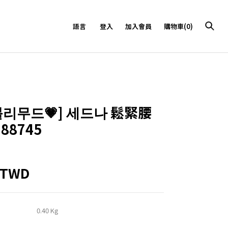
語言
登入
加入會員
購物車(0)
블리무드💗]
세드나 鬆緊腰
88745
9TWD
0.40 Kg