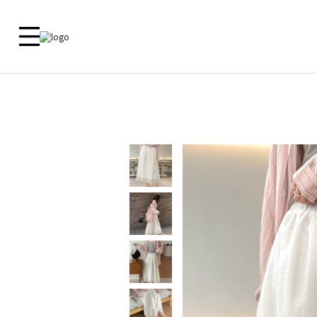
新品 🎁
ALL
09 MADE
ACTIRA
尺寸對照
洋裝
外套
外套
外套
上衣
上衣
客服中心
上衣
襯衫
下衣
襯衫
鞋子
洋裝
常見問題
褲子
洋裝
内衣
裙子
裙子
内衣
褲子
鞋子
Zero Line
飾品
ETC