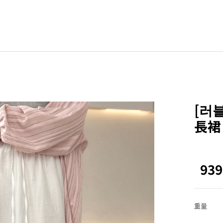
BLE
其他
ZEROFIT
ZEROLINE
[러
Office
長裙 
Homewear
NEW
ACTIRABLE
93
重量