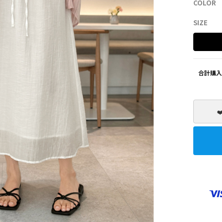
COLOR
SHOES
ZEROFIT
SIZE
合計購入
❤