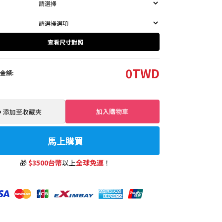
查看尺寸對照
0
TWD
金額:
加入購物車
️ 添加至收藏夾
馬上購買
🎁
$3500台幣
以上
全球免運
！