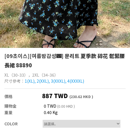
[09초이스][여름밤감성🌃]
문리트 夏季款 碎花 鬆緊腰
長裙 88890
XL（30-33），2XL（34-36）
尺寸參考：
1(XL), 2(XXL), 3(XXXL), 4(XXXXL)
887 TWD
價格
(230.62 HKD )
購物金
0 TWD
(0.00 HKD )
重量
0.40 Kg
COLOR