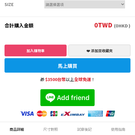
SIZE
0
TWD
合計購入金額
(
0
HKD )
加入購物車
❤️ 添加至收藏夾
馬上購買
🎁
$3500台幣
以上
全球免運
！
商品詳細
尺寸對照
試穿後記
使用指南