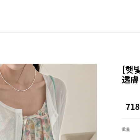
BLE
其他
ZEROFIT
ZEROLINE
[햇
Office
透膚
Homewear
NEW
ACTIRABLE
71
重量