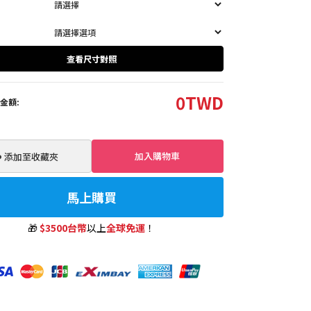
查看尺寸對照
0
TWD
金額:
加入購物車
️ 添加至收藏夾
馬上購買
🎁
$3500台幣
以上
全球免運
！