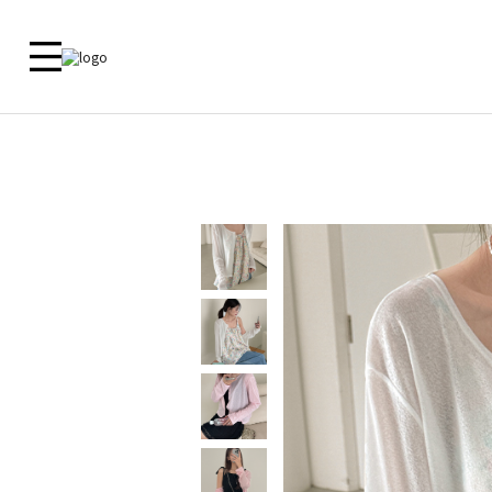
新品 🎁
ALL
09 MADE
ACTIRA
尺寸對照
洋裝
外套
外套
外套
上衣
上衣
客服中心
上衣
襯衫
下衣
襯衫
鞋子
洋裝
常見問題
褲子
洋裝
内衣
裙子
裙子
内衣
褲子
鞋子
Zero Line
飾品
ETC