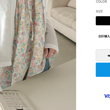
COLOR
SHOES
ZEROFIT
SIZE
合計購入
❤