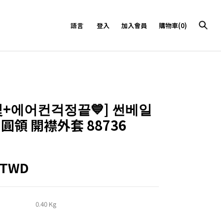
語言
登入
加入會員
購物車(0)
빛+에어컨걱정끝💙]
썬베일
 圓領 開襟外套 88736
8TWD
0.40 Kg