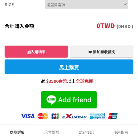
SIZE
0
TWD
合計購入金額
(
0
HKD )
加入購物車
❤️ 添加至收藏夾
馬上購買
🎁
$3500台幣
以上
全球免運
！
商品詳細
尺寸對照
試穿後記
使用指南