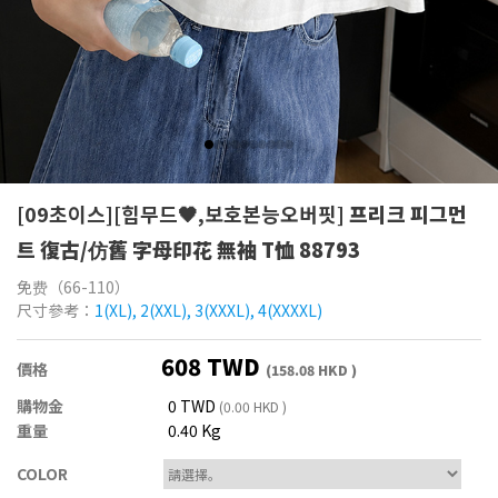
[09초이스][힙무드🖤,보호본능오버핏]
프리크 피그먼
트 復古/仿舊 字母印花 無袖 T恤 88793
免费（66-110）
尺寸參考：
1(XL), 2(XXL), 3(XXXL), 4(XXXXL)
608 TWD
價格
(158.08 HKD )
購物金
0 TWD
(0.00 HKD )
重量
0.40 Kg
COLOR