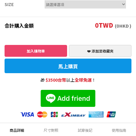
SIZE
0
TWD
合計購入金額
(
0
HKD )
加入購物車
❤️ 添加至收藏夾
馬上購買
🎁
$3500台幣
以上
全球免運
！
商品詳細
尺寸對照
試穿後記
使用指南