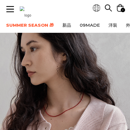
0
SUMMER SEASON 🎁
新品
09MADE
洋裝