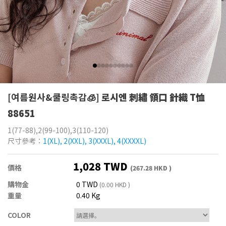
[여름원사&쿨링촉감🧊]
로시엔 刺繡 領口 針織 T恤
88651
1(77-88),2(99-100),3(110-120)
尺寸參考：
1(XL), 2(XXL), 3(XXXL), 4(XXXXL)
1,028 TWD
價格
(267.28 HKD )
購物金
0 TWD
(0.00 HKD )
重量
0.40 Kg
COLOR