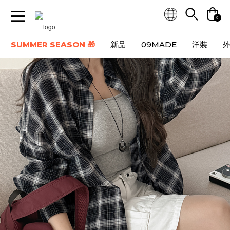
0
SUMMER SEASON 🎁
新品
09MADE
洋裝