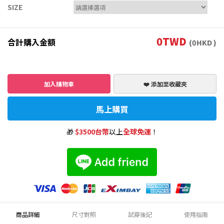
SIZE
0
TWD
合計購入金額
(
0
HKD )
加入購物車
❤️ 添加至收藏夾
馬上購買
🎁
$3500台幣
以上
全球免運
！
商品詳細
尺寸對照
試穿後記
使用指南