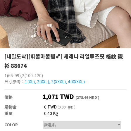
[내일도착][휘뚤마뚤템💕]
세레나 리얼루즈핏 格紋 襯
衫 88674
1(66-99),2(100-120)
尺寸參考：
1(XL), 2(XXL), 3(XXXL), 4(XXXXL)
1,071 TWD
價格
(278.46 HKD )
購物金
0 TWD
(0.00 HKD )
重量
0.40 Kg
COLOR