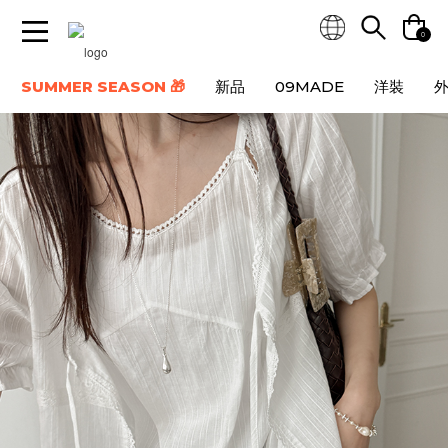
0
SUMMER SEASON 🎁
新品
09MADE
洋裝