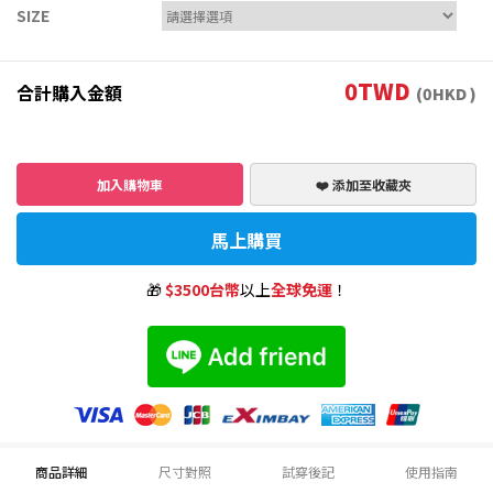
SIZE
0
TWD
合計購入金額
(
0
HKD )
加入購物車
❤️ 添加至收藏夾
馬上購買
🎁
$3500台幣
以上
全球免運
！
商品詳細
尺寸對照
試穿後記
使用指南