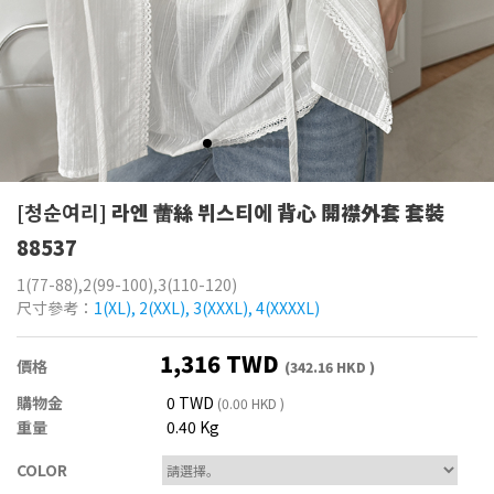
[청순여리]
라엔 蕾絲 뷔스티에 背心 開襟外套 套裝
88537
1(77-88),2(99-100),3(110-120)
尺寸參考：
1(XL), 2(XXL), 3(XXXL), 4(XXXXL)
1,316 TWD
價格
(342.16 HKD )
購物金
0 TWD
(0.00 HKD )
重量
0.40 Kg
COLOR