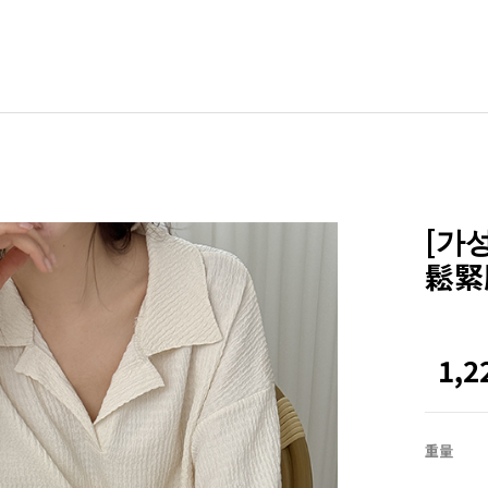
BLE
其他
ZEROFIT
ZEROLINE
[가
Office
鬆緊腰
Homewear
NEW
ACTIRABLE
1,
重量