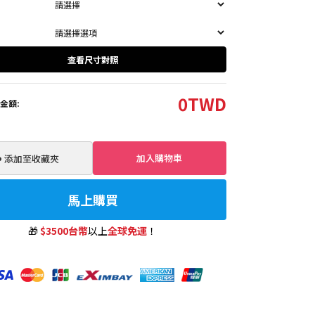
查看尺寸對照
0
TWD
金額:
加入購物車
️ 添加至收藏夾
馬上購買
🎁
$3500台幣
以上
全球免運
！