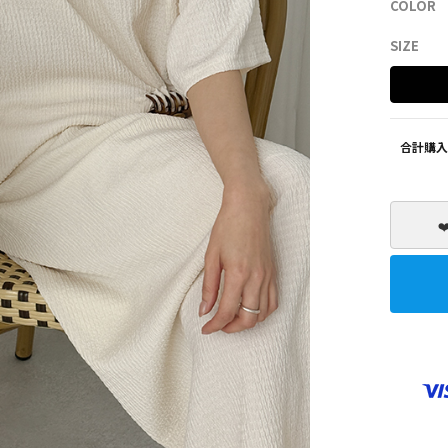
COLOR
SHOES
ZEROFIT
SIZE
合計購入
❤