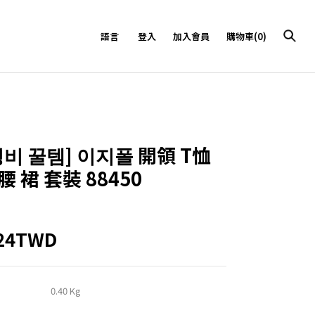
語言
登入
加入會員
購物車(0)
성비 꿀템]
이지폴 開領 T恤
 裙 套裝 88450
224TWD
0.40 Kg