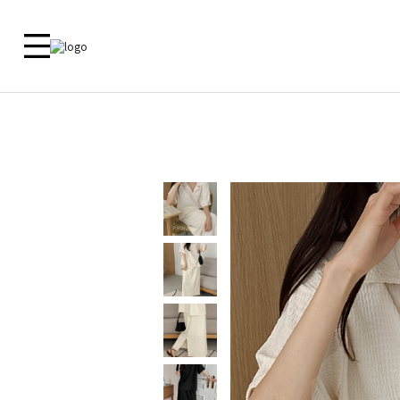
新品 🎁
ALL
09 MADE
ACTIRA
尺寸對照
洋裝
外套
外套
外套
上衣
上衣
客服中心
上衣
襯衫
下衣
襯衫
鞋子
洋裝
常見問題
褲子
洋裝
内衣
裙子
裙子
内衣
褲子
鞋子
Zero Line
飾品
ETC