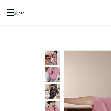
新品 🎁
ALL
09 MADE
ACTIRA
尺寸對照
洋裝
外套
外套
外套
上衣
上衣
客服中心
上衣
襯衫
下衣
襯衫
鞋子
洋裝
常見問題
褲子
洋裝
内衣
裙子
裙子
内衣
褲子
鞋子
Zero Line
飾品
ETC