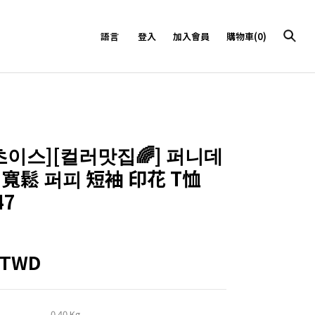
語言
登入
加入會員
購物車(0)
9초이스][컬러맛집🌈] 퍼니데
 寬鬆 퍼피 短袖 印花 T恤
47
5TWD
0.40 Kg