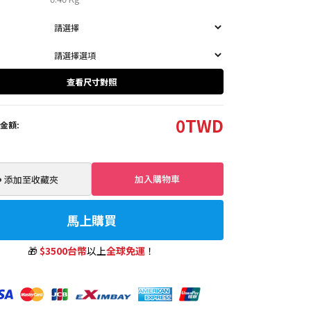
查看尺寸對照
0
TWD
金額:
加入購物車
️ 添加至收藏夾
馬上購買
🎁
$3500台幣
以上
全球免運
！