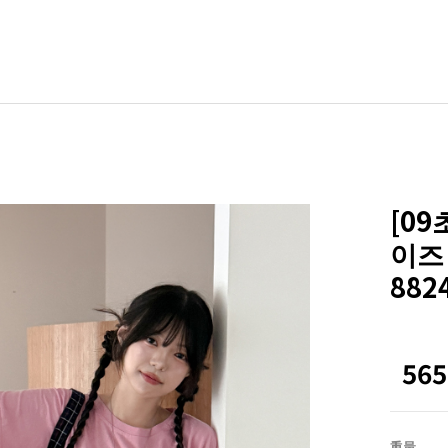
BLE
其他
ZEROFIT
ZEROLINE
[0
Office
이즈
Homewear
882
NEW
ACTIRABLE
56
重量