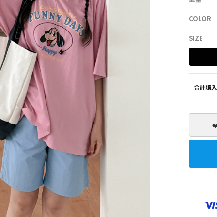
COLOR
SHOES
ZEROFIT
SIZE
合計購入
❤