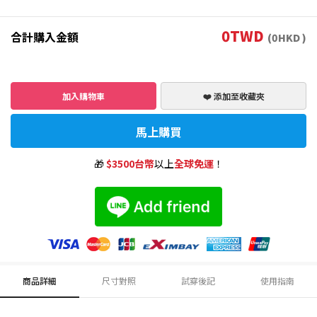
0
TWD
合計購入金額
(
0
HKD )
加入購物車
❤️ 添加至收藏夾
馬上購買
🎁
$3500台幣
以上
全球免運
！
商品詳細
尺寸對照
試穿後記
使用指南