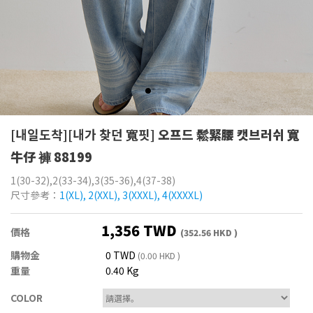
[내일도착][내가 찾던 寬핏]
오프드 鬆緊腰 캣브러쉬 寬
牛仔 褲 88199
1(30-32),2(33-34),3(35-36),4(37-38)
尺寸參考：
1(XL), 2(XXL), 3(XXXL), 4(XXXXL)
1,356 TWD
價格
(352.56 HKD )
購物金
0 TWD
(0.00 HKD )
重量
0.40 Kg
COLOR