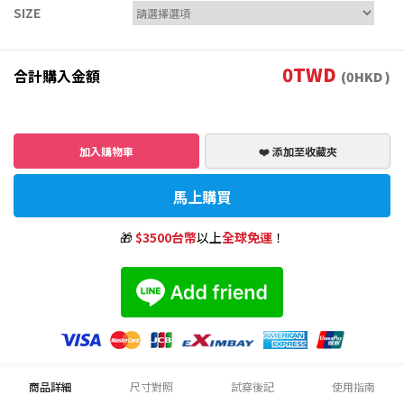
SIZE
0
TWD
合計購入金額
(
0
HKD )
加入購物車
❤️ 添加至收藏夾
馬上購買
🎁
$3500台幣
以上
全球免運
！
商品詳細
尺寸對照
試穿後記
使用指南