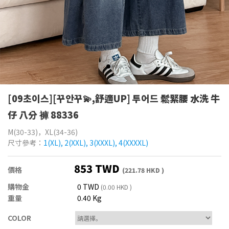
[09초이스][꾸안꾸💫,舒適UP] 투어드 鬆緊腰 水洗 牛
仔 八分 褲 88336
M(30-33)，XL(34-36)
尺寸參考：
1(XL), 2(XXL), 3(XXXL), 4(XXXXL)
853 TWD
價格
(221.78 HKD )
購物金
0 TWD
(0.00 HKD )
重量
0.40 Kg
COLOR