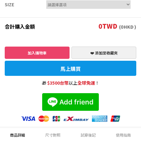
SIZE
0
TWD
合計購入金額
(
0
HKD )
加入購物車
❤️ 添加至收藏夾
馬上購買
🎁
$3500台幣
以上
全球免運
！
商品詳細
尺寸對照
試穿後記
使用指南