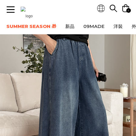
0
SUMMER SEASON 🎁
新品
09MADE
洋裝