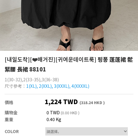
[내일도착][❤️매거진][귀여운데이트룩]
핑퐁 蓬蓬裙 鬆
緊腰 長裙 88101
1(30-32),2(33-35),3(36-38)
尺寸參考：
1(XL), 2(XXL), 3(XXXL), 4(XXXXL)
1,224 TWD
價格
(318.24 HKD )
購物金
0 TWD
(0.00 HKD )
重量
0.40 Kg
COLOR