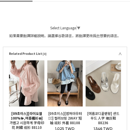
Select Language
▼
如果需要翻譯詳細說明，請選擇谷歌語言，將翻譯更改爲您想要的語言。
Related Product List
[3]
[09초이스][라이오셀
[09초이스][썸머아우터
[여름코디끝판왕] 샌드
100%💫,여름襯衫❄️]
👍🏻] 컬러브링 2WAY 短
무드 人字 坡跟鞋
가볍고 시원하게 字母印
袖 襯衫 外套 88108
88236
花 刺繡 襯衫 88110
1,025 TWD
1,546 TWD