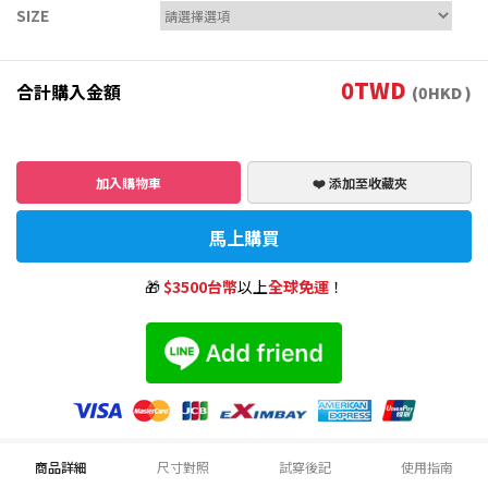
SIZE
0
TWD
合計購入金額
(
0
HKD )
加入購物車
❤️ 添加至收藏夾
馬上購買
🎁
$3500台幣
以上
全球免運
！
商品詳細
尺寸對照
試穿後記
使用指南