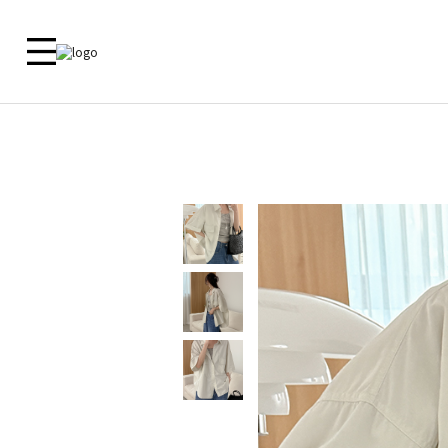
新品 🎁
ALL
09 MADE
ACTIRA
尺寸對照
洋裝
外套
外套
外套
上衣
上衣
客服中心
上衣
襯衫
下衣
襯衫
鞋子
洋裝
常見問題
褲子
洋裝
内衣
裙子
裙子
内衣
褲子
鞋子
Zero Line
飾品
ETC