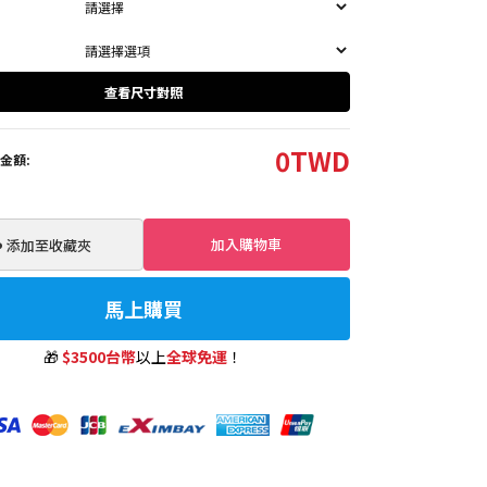
查看尺寸對照
0
TWD
金額:
加入購物車
️ 添加至收藏夾
馬上購買
🎁
$3500台幣
以上
全球免運
！