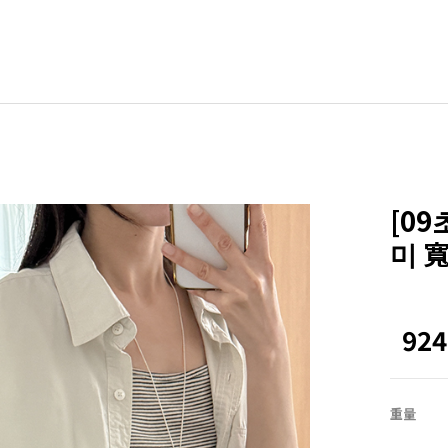
BLE
其他
ZEROFIT
ZEROLINE
[0
Office
미 寬
Homewear
NEW
ACTIRABLE
92
重量