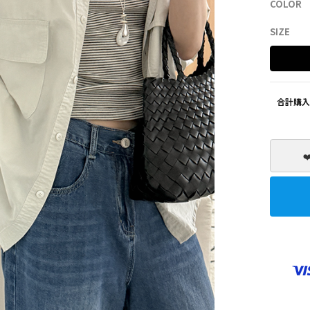
COLOR
SHOES
ZEROFIT
SIZE
合計購入
❤