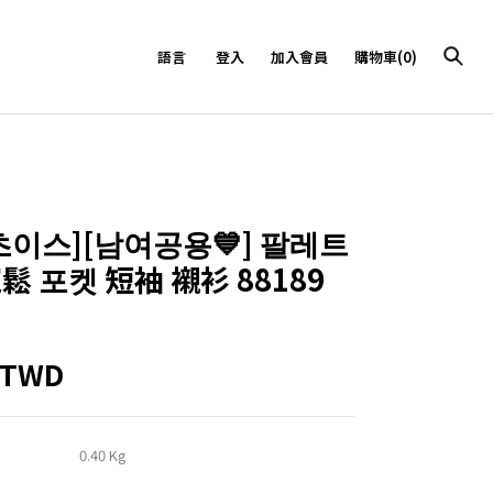
語言
登入
加入會員
購物車(0)
9초이스][남여공용💙] 팔레트
鬆 포켓 短袖 襯衫 88189
4TWD
0.40 Kg