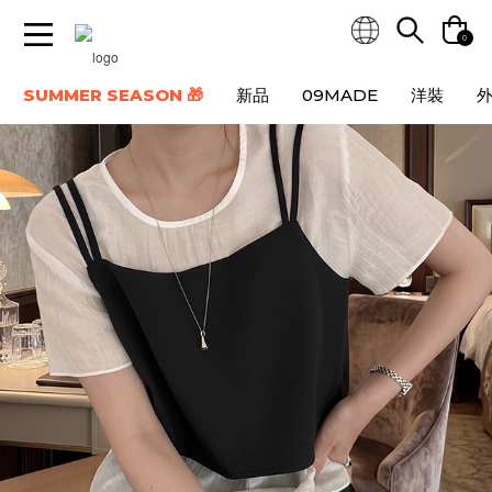
0
SUMMER SEASON 🎁
新品
09MADE
洋裝