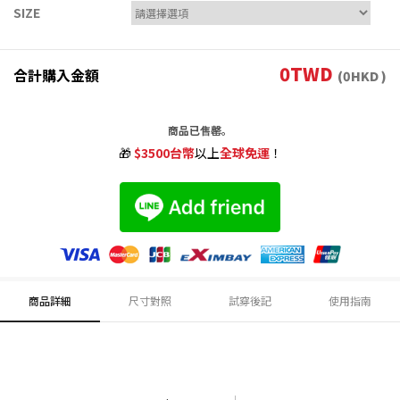
SIZE
0
TWD
合計購入金額
(
0
HKD )
商品已售罄。
🎁
$3500台幣
以上
全球免運
！
商品詳細
尺寸對照
試穿後記
使用指南