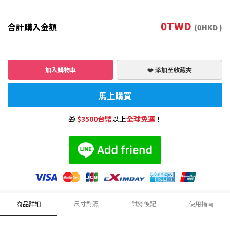
0
TWD
合計購入金額
(
0
HKD )
加入購物車
❤️ 添加至收藏夾
馬上購買
🎁
$3500台幣
以上
全球免運
！
商品詳細
尺寸對照
試穿後記
使用指南