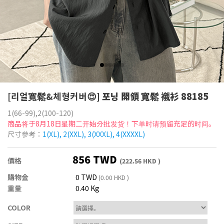
[리얼寬鬆&체형커버😍]
포닝 開領 寬鬆 襯衫 88185
1(66-99),2(100-120)
商品将于8月18日星期二开始分批发货！下单时请预留充足的时间。
尺寸參考：
1(XL), 2(XXL), 3(XXXL), 4(XXXXL)
856 TWD
價格
(222.56 HKD )
購物金
0 TWD
(0.00 HKD )
重量
0.40 Kg
COLOR