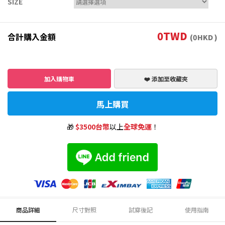
SIZE
0
TWD
合計購入金額
(
0
HKD )
加入購物車
❤️ 添加至收藏夾
馬上購買
🎁
$3500台幣
以上
全球免運
！
商品詳細
尺寸對照
試穿後記
使用指南