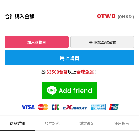
0
TWD
合計購入金額
(
0
HKD )
加入購物車
❤️ 添加至收藏夾
馬上購買
🎁
$3500台幣
以上
全球免運
！
商品詳細
尺寸對照
試穿後記
使用指南