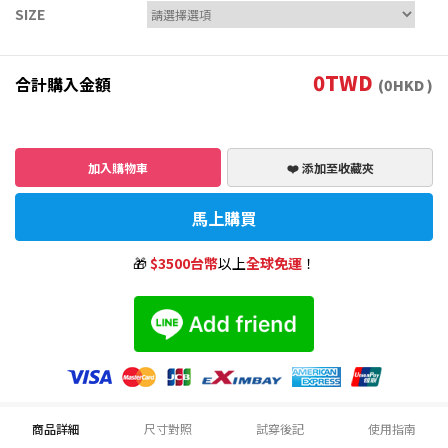
SIZE
0
TWD
合計購入金額
(
0
HKD )
加入購物車
❤️ 添加至收藏夾
馬上購買
🎁
$3500台幣
以上
全球免運
！
商品詳細
尺寸對照
試穿後記
使用指南