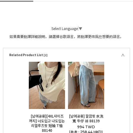
Select Language
▼
如果需要翻譯詳細說明，請選擇谷歌語言，將翻譯更改爲您想要的語言。
Related Product List
[2]
[남여공용][4XL사이즈
[남여공용] 깔끔핏 水洗
까지] 너도입고 나도입는
寬 牛仔 褲 88139
리얼루즈핏 短袖 T恤
994 TWD
88140
(参考 : 258.44 HKD)