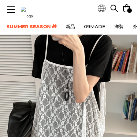
0
SUMMER SEASON 🎁
新品
09MADE
洋裝