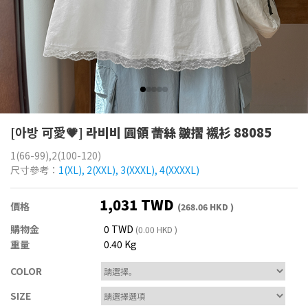
[아방 可愛💗]
라비비 圓領 蕾絲 皺摺 襯衫 88085
1(66-99),2(100-120)
尺寸參考：
1(XL), 2(XXL), 3(XXXL), 4(XXXXL)
1,031 TWD
價格
(268.06 HKD )
購物金
0 TWD
(0.00 HKD )
重量
0.40 Kg
COLOR
SIZE