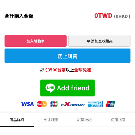
0
TWD
合計購入金額
(
0
HKD )
加入購物車
❤️ 添加至收藏夾
馬上購買
🎁
$3500台幣
以上
全球免運
！
商品詳細
尺寸對照
試穿後記
使用指南