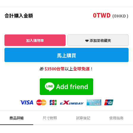
0
TWD
合計購入金額
(
0
HKD )
加入購物車
❤️ 添加至收藏夾
馬上購買
🎁
$3500台幣
以上
全球免運
！
商品詳細
尺寸對照
試穿後記
使用指南