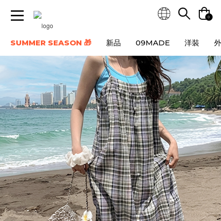
0
SUMMER SEASON 🎁
新品
09MADE
洋裝