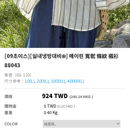
[09초이스][실내냉방대비❄️] 메이린 寬鬆 條紋 襯衫
88043
免费（66-120）
尺寸參考：
1(XL), 2(XXL), 3(XXXL), 4(XXXXL)
924 TWD
價格
(240.24 HKD )
購物金
0 TWD
(0.00 HKD )
重量
0.40 Kg
COLOR