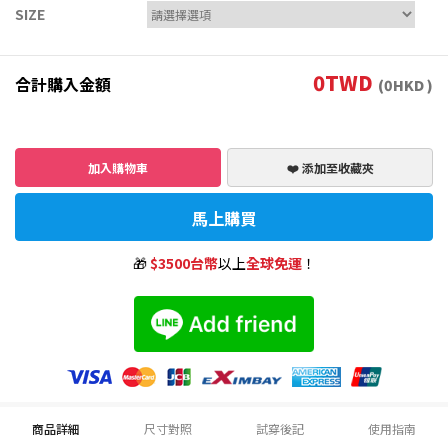
SIZE
0
TWD
合計購入金額
(
0
HKD )
加入購物車
❤️ 添加至收藏夾
馬上購買
🎁
$3500台幣
以上
全球免運
！
商品詳細
尺寸對照
試穿後記
使用指南