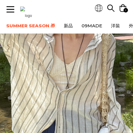
0
SUMMER SEASON 🎁
新品
09MADE
洋裝