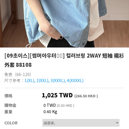
[09초이스][썸머아우터👍🏻] 컬러브링 2WAY 短袖 襯衫
外套 88108
免费（66-120）
尺寸參考：
1(XL), 2(XXL), 3(XXXL), 4(XXXXL)
1,025 TWD
價格
(266.50 HKD )
購物金
0 TWD
(0.00 HKD )
重量
0.40 Kg
COLOR