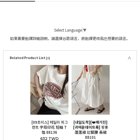
Select Language
▼
如果需要翻譯詳細說明，請選擇谷歌語言，將翻譯更改爲您想要的語言。
Related Product List
[2]
[09초이스] 헤일리 피그
[내일도착][❤️매거진]
먼트 字母印花 短袖 T
[귀여운데이트룩]
핑퐁
恤 88136
蓬蓬裙 鬆緊腰 長裙
88101
632 TWD