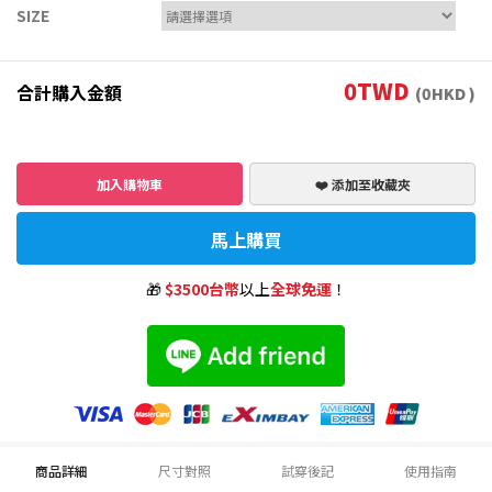
SIZE
0
TWD
合計購入金額
(
0
HKD )
加入購物車
❤️ 添加至收藏夾
馬上購買
🎁
$3500台幣
以上
全球免運
！
商品詳細
尺寸對照
試穿後記
使用指南