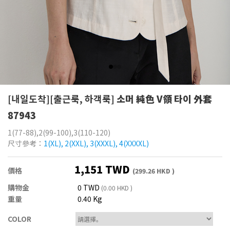
[내일도착][출근룩, 하객룩]
소머 純色 V領 타이 外套
87943
1(77-88),2(99-100),3(110-120)
尺寸參考：
1(XL), 2(XXL), 3(XXXL), 4(XXXXL)
1,151 TWD
價格
(299.26 HKD )
購物金
0 TWD
(0.00 HKD )
重量
0.40 Kg
COLOR