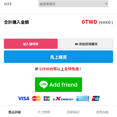
SIZE
0
TWD
合計購入金額
(
0
HKD )
加入購物車
❤️ 添加至收藏夾
馬上購買
🎁
$3500台幣
以上
全球免運
！
商品詳細
尺寸對照
試穿後記
使用指南