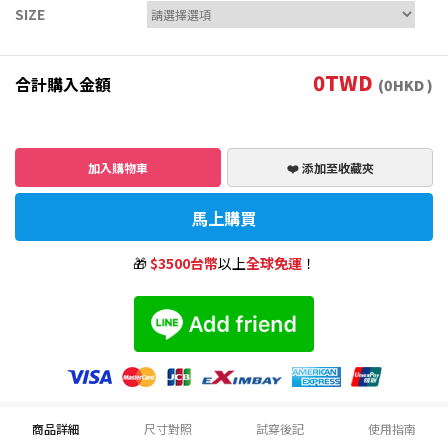
SIZE
0
TWD
合計購入金額
(
0
HKD )
加入購物車
❤️ 添加至收藏夾
馬上購買
🎁
$3500台幣
以上
全球免運
！
商品詳細
尺寸對照
試穿後記
使用指南