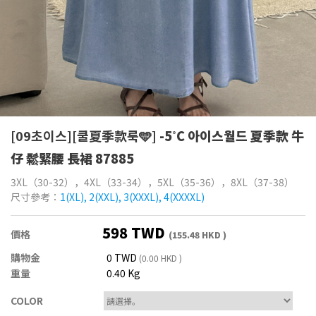
[09초이스][쿨夏季款룩🩵]
-5˚C 아이스월드 夏季款 牛
仔 鬆緊腰 長裙 87885
3XL（30-32），4XL（33-34），5XL（35-36），8XL（37-38）
尺寸參考：
1(XL), 2(XXL), 3(XXXL), 4(XXXXL)
598 TWD
價格
(155.48 HKD )
購物金
0 TWD
(0.00 HKD )
重量
0.40 Kg
COLOR