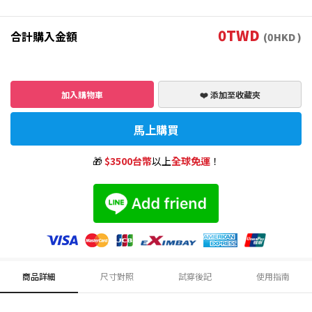
0
TWD
合計購入金額
(
0
HKD )
加入購物車
❤️ 添加至收藏夾
馬上購買
🎁
$3500台幣
以上
全球免運
！
商品詳細
尺寸對照
試穿後記
使用指南