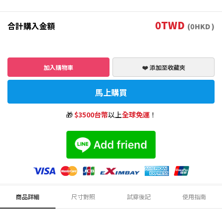
0
TWD
合計購入金額
(
0
HKD )
加入購物車
❤️ 添加至收藏夾
馬上購買
🎁
$3500台幣
以上
全球免運
！
商品詳細
尺寸對照
試穿後記
使用指南