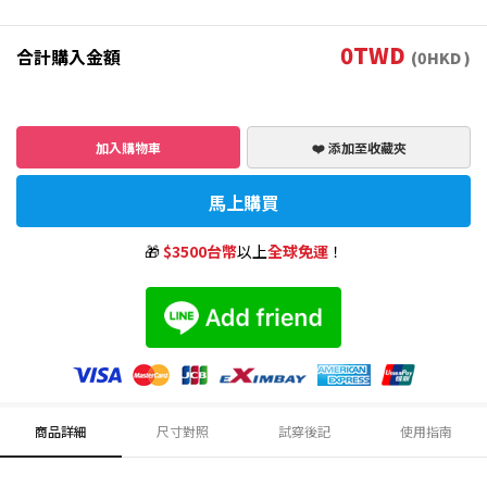
0
TWD
合計購入金額
(
0
HKD )
加入購物車
❤️ 添加至收藏夾
馬上購買
🎁
$3500台幣
以上
全球免運
！
商品詳細
尺寸對照
試穿後記
使用指南