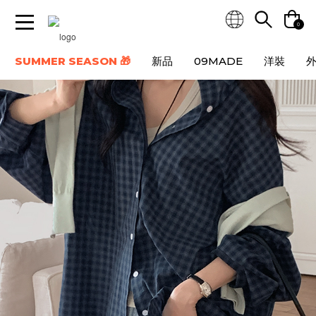
0
SUMMER SEASON 🎁
新品
09MADE
洋裝