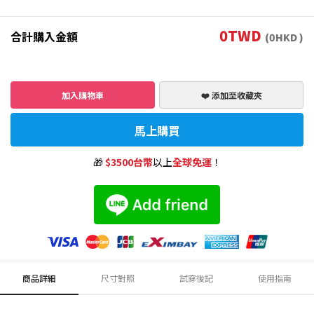
0
TWD
合計購入金額
(
0
HKD )
加入購物車
❤️ 添加至收藏夾
馬上購買
🎁
$3500台幣
以上
全球免運
！
商品詳細
尺寸對照
試穿後記
使用指南