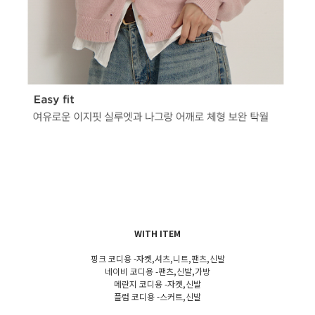
WITH ITEM
핑크 코디용 -자켓,셔츠,니트,팬츠,신발
네이비 코디용 -팬츠,신발,가방
메란지 코디용 -자켓,신발
플럼 코디용 -스커트,신발