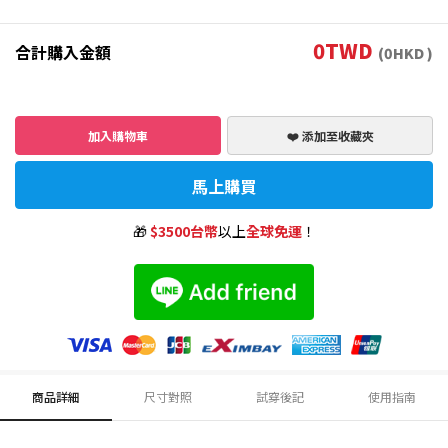
0
TWD
合計購入金額
(
0
HKD )
加入購物車
❤️ 添加至收藏夾
馬上購買
🎁
$3500台幣
以上
全球免運
！
商品詳細
尺寸對照
試穿後記
使用指南