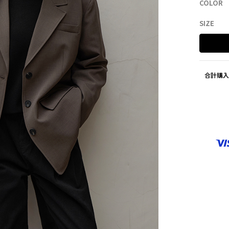
COLOR
SHOES
ZEROFIT
SIZE
合計購入