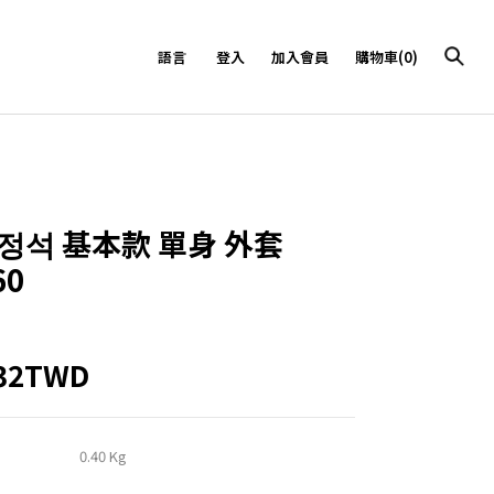
語言
登入
加入會員
購物車(0)
정석 基本款 單身 外套
60
332TWD
0.40 Kg