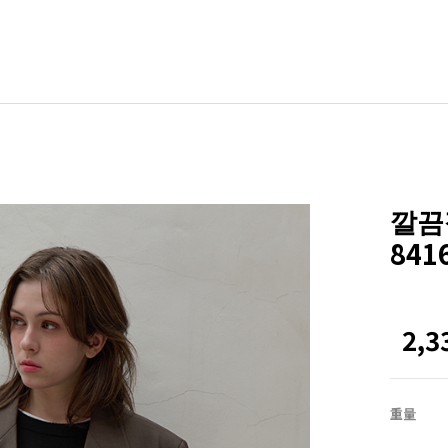
BLE
其他
ZEROFIT
ZEROLINE
깔끔
Office
841
Homewear
NEW
ACTIRABLE
2,
重量