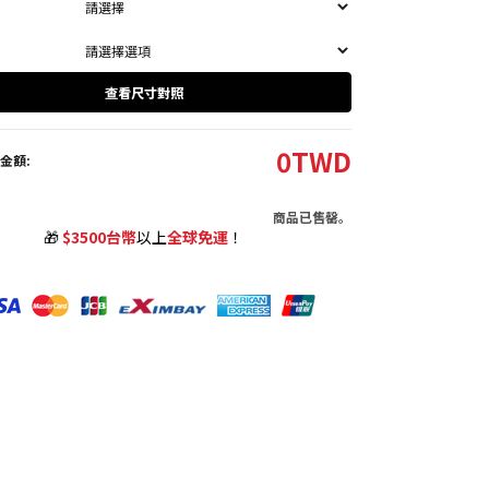
查看尺寸對照
0
TWD
金額:
商品已售罄。
🎁
$3500台幣
以上
全球免運
！