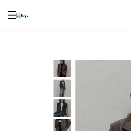
新品 🎁
ALL
09 MADE
ACTIRA
尺寸對照
洋裝
外套
外套
外套
上衣
上衣
客服中心
上衣
襯衫
下衣
襯衫
鞋子
洋裝
常見問題
褲子
洋裝
内衣
裙子
裙子
内衣
褲子
鞋子
Zero Line
飾品
ETC