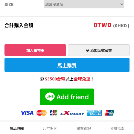
SIZE
0
TWD
合計購入金額
(
0
HKD )
加入購物車
❤️ 添加至收藏夾
馬上購買
🎁
$3500台幣
以上
全球免運
！
商品詳細
尺寸對照
試穿後記
使用指南