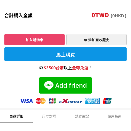
0
TWD
合計購入金額
(
0
HKD )
加入購物車
❤️ 添加至收藏夾
馬上購買
🎁
$3500台幣
以上
全球免運
！
商品詳細
尺寸對照
試穿後記
使用指南