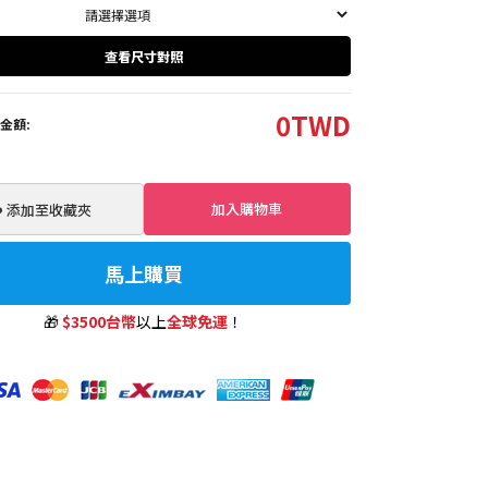
查看尺寸對照
0
TWD
金額:
加入購物車
️ 添加至收藏夾
馬上購買
🎁
$3500台幣
以上
全球免運
！