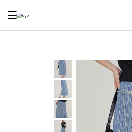
新品 🎁
ALL
09 MADE
ACTIRA
尺寸對照
洋裝
外套
外套
外套
上衣
上衣
客服中心
上衣
襯衫
下衣
襯衫
鞋子
洋裝
常見問題
褲子
洋裝
内衣
裙子
裙子
内衣
褲子
鞋子
Zero Line
飾品
ETC