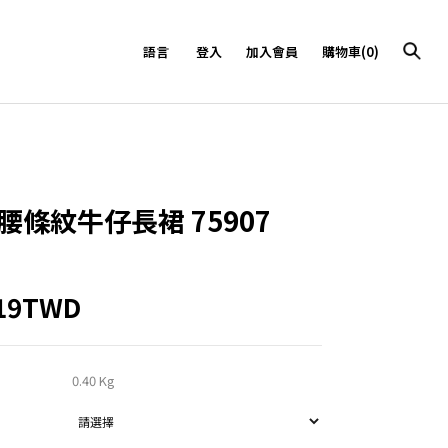
語言
登入
加入會員
購物車(0)
腰條紋牛仔長裙 75907
019TWD
0.40 Kg