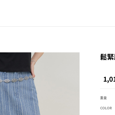
BLE
其他
ZEROFIT
ZEROLINE
鬆緊
Office
Homewear
1,
NEW
ACTIRABLE
重量
COLOR