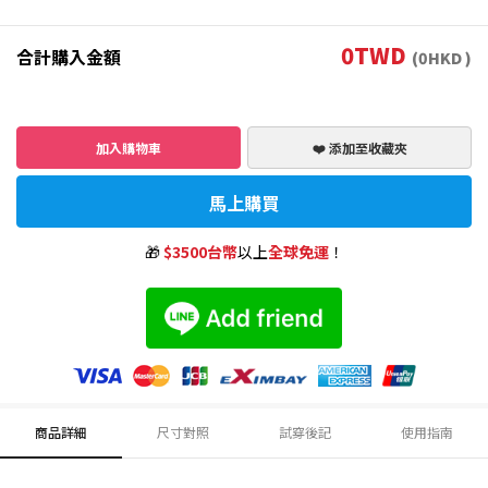
0
TWD
合計購入金額
(
0
HKD )
加入購物車
❤️ 添加至收藏夾
馬上購買
🎁
$3500台幣
以上
全球免運
！
商品詳細
尺寸對照
試穿後記
使用指南