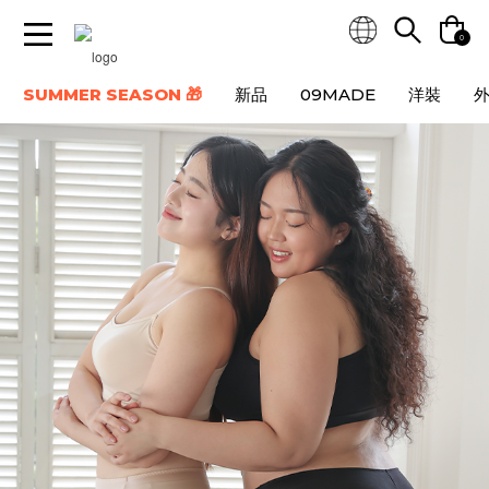
0
SUMMER SEASON 🎁
新品
09MADE
洋裝