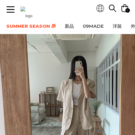
0
SUMMER SEASON 🎁
新品
09MADE
洋裝