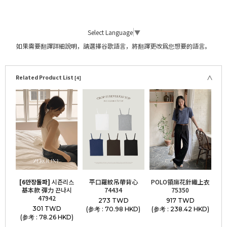
Select Language
▼
如果需要翻譯詳細說明，請選擇谷歌語言，將翻譯更改爲您想要的語言。
Related Product List
[4]
[6만장돌파]
시즌리스
平口羅紋吊帶背心
POLO領麻花針織上衣
基本款 彈力 끈나시
74434
75350
47942
273 TWD
917 TWD
301 TWD
(参考 : 70.98 HKD)
(参考 : 238.42 HKD)
(参考 : 78.26 HKD)