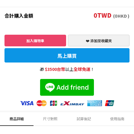
0
TWD
合計購入金額
(
0
HKD )
加入購物車
❤️ 添加至收藏夾
馬上購買
🎁
$3500台幣
以上
全球免運
！
商品詳細
尺寸對照
試穿後記
使用指南