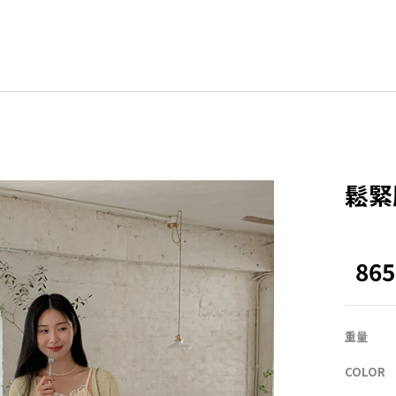
BLE
其他
ZEROFIT
ZEROLINE
鬆緊
Office
Homewear
86
NEW
ACTIRABLE
重量
COLOR