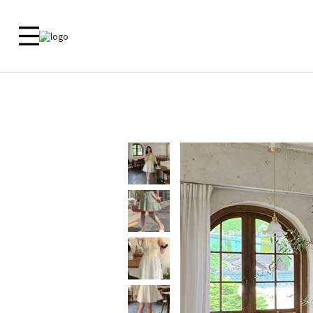
新品 🎁
ALL
09 MADE
ACTIRA
尺寸對照
洋裝
外套
外套
外套
上衣
上衣
客服中心
上衣
襯衫
下衣
襯衫
鞋子
洋裝
常見問題
褲子
洋裝
内衣
裙子
裙子
内衣
褲子
鞋子
Zero Line
飾品
ETC