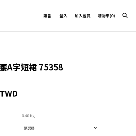
語言
登入
加入會員
購物車(0)
腰A字短裙 75358
5TWD
0.40 Kg