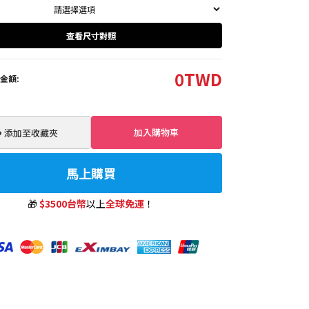
查看尺寸對照
0
TWD
金額:
加入購物車
️ 添加至收藏夾
馬上購買
🎁
$3500台幣
以上
全球免運
！