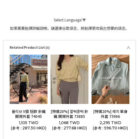
Select Language
▼
如果需要翻譯詳細說明，請選擇谷歌語言，將翻譯更改爲您想要的語言。
Related Product List
[5]
볼리브 V領 短款 針織
[特價20%] 찰떡콩떡 針
[特價20%] 레치 單身
開襟外套 74045
織 開襟外套 73885
外套 73966
1,105 TWD
1,068 TWD
2,295 TWD
(参考 : 287.30 HKD)
(参考 : 277.68 HKD)
(参考 : 596.70 HKD)