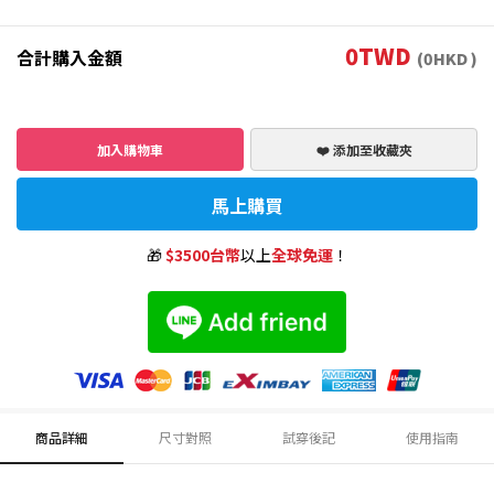
0
TWD
合計購入金額
(
0
HKD )
加入購物車
❤️ 添加至收藏夾
馬上購買
🎁
$3500台幣
以上
全球免運
！
商品詳細
尺寸對照
試穿後記
使用指南