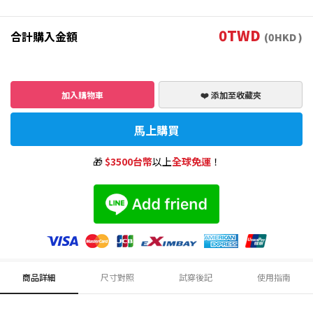
0
TWD
合計購入金額
(
0
HKD )
加入購物車
❤️ 添加至收藏夾
馬上購買
🎁
$3500台幣
以上
全球免運
！
商品詳細
尺寸對照
試穿後記
使用指南