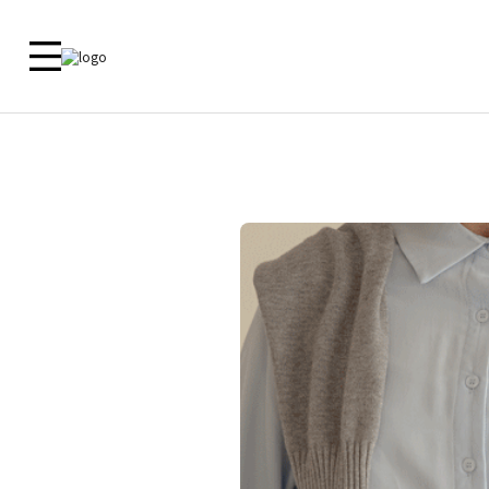
新品 🎁
ALL
09 MADE
ACTIRA
尺寸對照
洋裝
外套
外套
外套
上衣
上衣
客服中心
上衣
襯衫
下衣
襯衫
鞋子
洋裝
常見問題
褲子
洋裝
内衣
裙子
裙子
内衣
褲子
鞋子
Zero Line
飾品
ETC