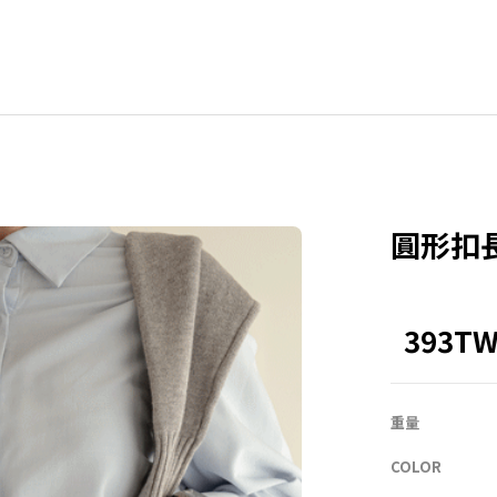
BLE
其他
ZEROFIT
ZEROLINE
圓形扣長
Office
Homewear
393T
NEW
ACTIRABLE
重量
COLOR