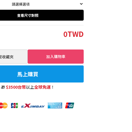
查看尺寸對照
0
TWD
加入購物車
加至收藏夾
馬上購買
🎁
$3500台幣
以上
全球免運
！