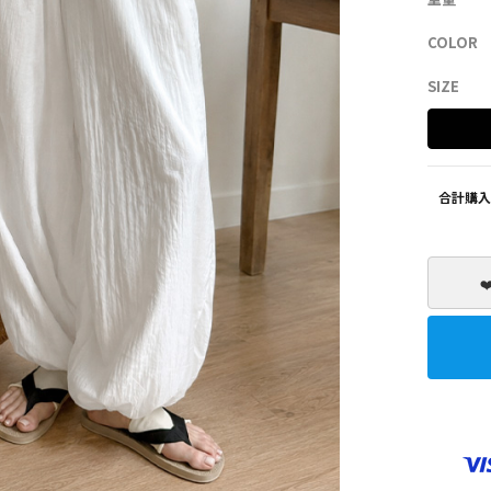
COLOR
SHOES
ZEROFIT
SIZE
合計購入
❤