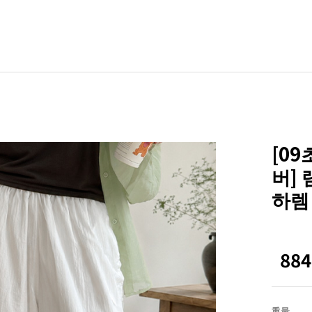
BLE
其他
ZEROFIT
ZEROLINE
[0
Office
버]
Homewear
하렘 
NEW
ACTIRABLE
88
重量