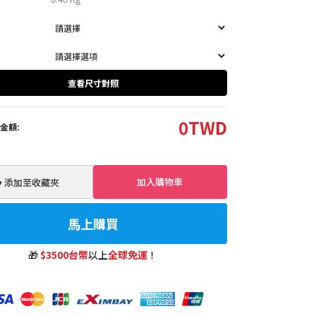
查看尺寸對照
0
TWD
金額:
加入購物車
️ 添加至收藏夾
馬上購買
🎁
$3500台幣
以上
全球免運
！