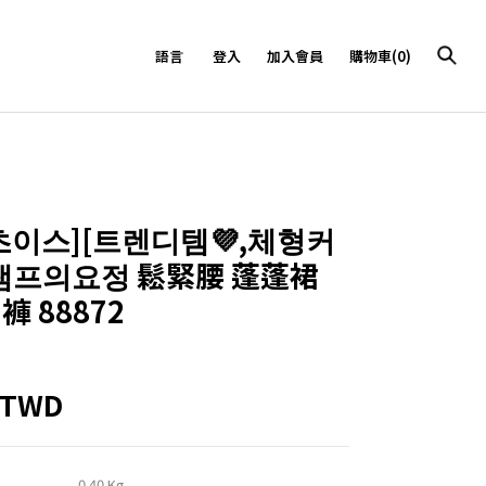
語言
登入
加入會員
購物車(0)
9초이스][트렌디템💜,체형커
램프의요정 鬆緊腰 蓬蓬裙
褲 88872
4TWD
0.40 Kg