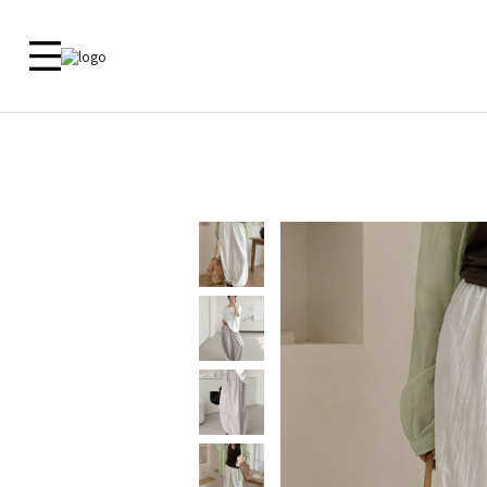
新品 🎁
ALL
09 MADE
ACTIRA
尺寸對照
洋裝
外套
外套
外套
上衣
上衣
客服中心
上衣
襯衫
下衣
襯衫
鞋子
洋裝
常見問題
褲子
洋裝
内衣
裙子
裙子
内衣
褲子
鞋子
Zero Line
飾品
ETC