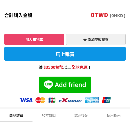
0
TWD
合計購入金額
(
0
HKD )
加入購物車
❤️ 添加至收藏夾
馬上購買
🎁
$3500台幣
以上
全球免運
！
商品詳細
尺寸對照
試穿後記
使用指南