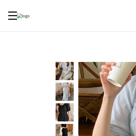
新品 🎁
ALL
09 MADE
ACTIRA
尺寸對照
洋裝
外套
外套
外套
上衣
上衣
客服中心
上衣
襯衫
下衣
襯衫
鞋子
洋裝
常見問題
褲子
洋裝
内衣
裙子
裙子
内衣
褲子
鞋子
Zero Line
飾品
ETC