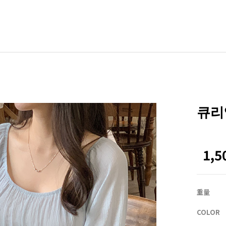
BLE
其他
ZEROFIT
ZEROLINE
큐리엘
Office
Homewear
1,
NEW
ACTIRABLE
重量
COLOR