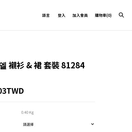
語言
登入
加入會員
購物車(0)
 襯衫 & 裙 套裝 81284
503TWD
0.40 Kg