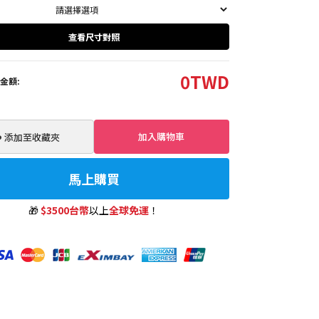
查看尺寸對照
0
TWD
金額:
加入購物車
️ 添加至收藏夾
馬上購買
🎁
$3500台幣
以上
全球免運
！