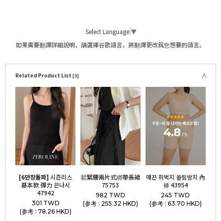
Select Language
▼
如果需要翻譯詳細說明，請選擇谷歌語言，將翻譯更改爲您想要的語言。
Related Product List
[3]
[6만장돌파]
시즌리스
鬆緊腰兩片式綁帶長裙
매끈 허벅지 쓸림방지 內
基本款 彈力 끈나시
75753
褲 43954
47942
982 TWD
245 TWD
301 TWD
(参考 : 255.32 HKD)
(参考 : 63.70 HKD)
(参考 : 78.26 HKD)