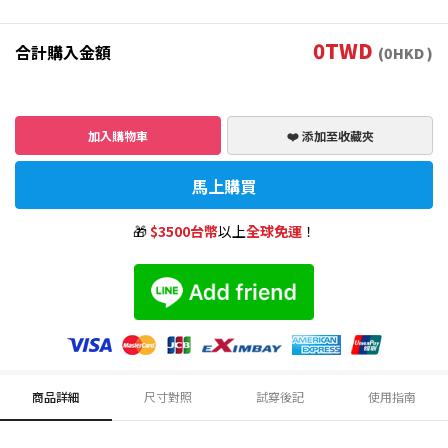
0
TWD
合計購入金額
(
0
HKD )
加入購物車
❤️ 添加至收藏夾
馬上購買
🎁
$3500台幣
以上
全球免運
！
商品詳細
尺寸對照
試穿後記
使用指南