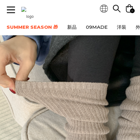
0
SUMMER SEASON 🎁
新品
09MADE
洋裝