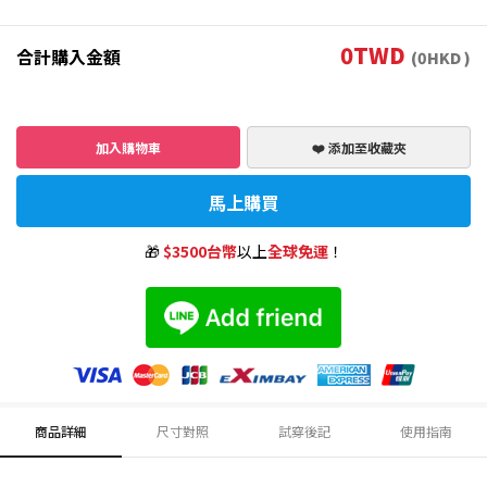
0
TWD
合計購入金額
(
0
HKD )
加入購物車
❤️ 添加至收藏夾
馬上購買
🎁
$3500台幣
以上
全球免運
！
商品詳細
尺寸對照
試穿後記
使用指南